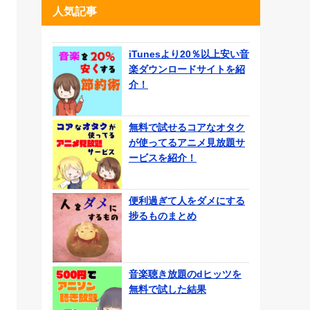
人気記事
iTunesより20％以上安い音
楽ダウンロードサイトを紹
介！
無料で試せるコアなオタク
が使ってるアニメ見放題サ
ービスを紹介！
便利過ぎて人をダメにする
捗るものまとめ
音楽聴き放題のdヒッツを
無料で試した結果