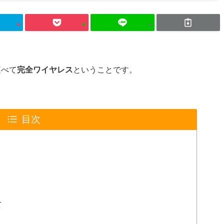
運べて
完全ワイヤレス
ということです。
目次
て