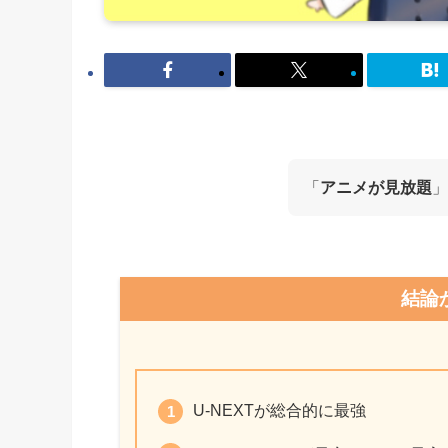
「
アニメが見放題
」
結論
U-NEXTが総合的に最強