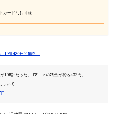
ットカードなし可能
』【初回30日間無料】
106話だった。dアニメの料金が税込432円。
について
7日