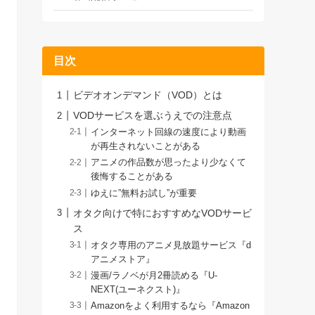
目次
ビデオオンデマンド（VOD）とは
VODサービスを選ぶうえでの注意点
インターネット回線の速度により動画
が再生されないことがある
アニメの作品数が思ったより少なくて
後悔することがある
ゆえに”無料お試し”が重要
オタク向けで特におすすめなVODサービ
ス
オタク専用のアニメ見放題サービス『d
アニメストア』
漫画/ラノベが月2冊読める『U-
NEXT(ユーネクスト)』
Amazonをよく利用するなら『Amazon