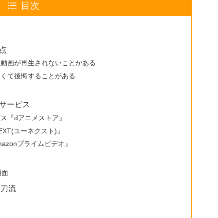
目次
点
り動画が再生されないことがある
なくて後悔することがある
Dサービス
ス『dアニメストア』
EXT(ユーネクスト)』
mazonプライムビデオ』
場面
二刀流