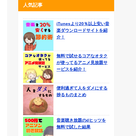
人気記事
iTunesより20％以上安い音
楽ダウンロードサイトを紹
介！
無料で試せるコアなオタク
が使ってるアニメ見放題サ
ービスを紹介！
便利過ぎて人をダメにする
捗るものまとめ
音楽聴き放題のdヒッツを
無料で試した結果