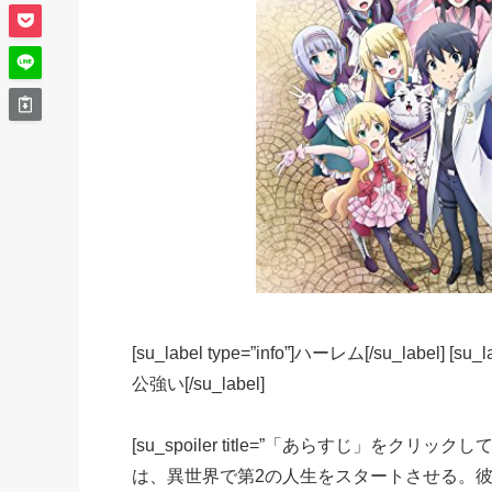
[su_label type=”info”]ハーレム[/su_label] [su_l
公強い[/su_label]
[su_spoiler title=”「あらすじ」をクリッ
は、異世界で第2の人生をスタートさせる。