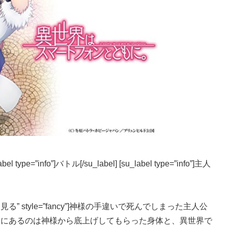
abel type=”info”]バトル[/su_label] [su_label type=”info”]主人
クして見る” style=”fancy”]神様の手違いで死んでしまった主人公
彼にあるのは神様から底上げしてもらった身体と、異世界で