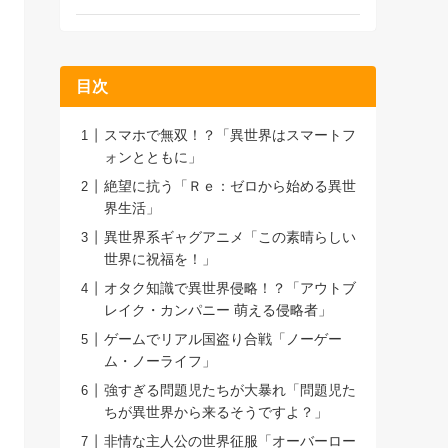
目次
スマホで無双！？「異世界はスマートフ
ォンとともに」
絶望に抗う「Ｒｅ：ゼロから始める異世
界生活」
異世界系ギャグアニメ「この素晴らしい
世界に祝福を！」
オタク知識で異世界侵略！？「アウトブ
レイク・カンパニー 萌える侵略者」
ゲームでリアル国盗り合戦「ノーゲー
ム・ノーライフ」
強すぎる問題児たちが大暴れ「問題児た
ちが異世界から来るそうですよ？」
非情な主人公の世界征服「オーバーロー