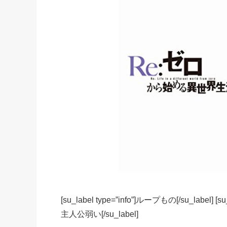
[su_label type=”info”]ループもの[/su_label] [su_
主人公弱い[/su_label]