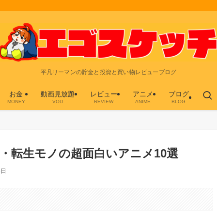
平凡リーマンの貯金と投資と買い物レビューブログ
お金
動画見放題
レビュー
アニメ
ブログ
MONEY
VOD
REVIEW
ANIME
BLOG
・転生モノの超面白いアニメ10選
8日