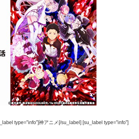
label type=”info”]神アニメ[/su_label] [su_label type=”info”]