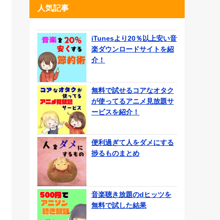
人気記事
iTunesより20％以上安い音
楽ダウンロードサイトを紹
介！
無料で試せるコアなオタク
が使ってるアニメ見放題サ
ービスを紹介！
便利過ぎて人をダメにする
捗るものまとめ
音楽聴き放題のdヒッツを
無料で試した結果