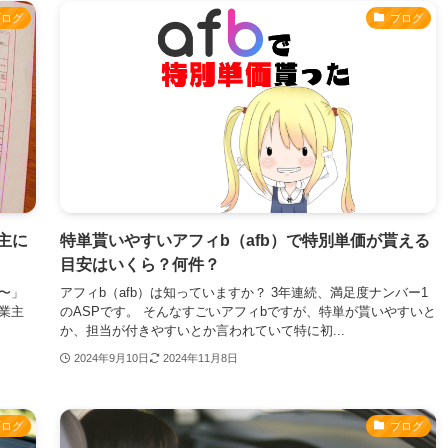
ブログ
ブログ
主に
特単貰いやすいアフィb（afb）で特別単価が貰える
目安はいくら？何件？
〜」
アフィb（afb）は知っていますか？ 3年連続、満足度ナンバー1
業主
のASPです。 そんなすごいアフィbですが、特単が貰いやすいと
か、担当が付きやすいとか言われていて特に初...
2024年9月10日
2024年11月8日
ブログ
ブログ