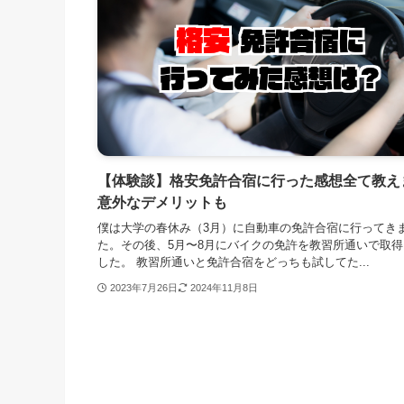
【体験談】格安免許合宿に行った感想全て教え
意外なデメリットも
僕は大学の春休み（3月）に自動車の免許合宿に行ってき
た。その後、5月〜8月にバイクの免許を教習所通いで取得
した。 教習所通いと免許合宿をどっちも試してた...
2023年7月26日
2024年11月8日