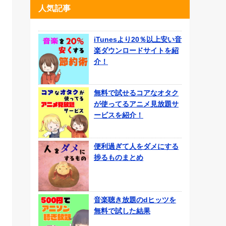
人気記事
iTunesより20％以上安い音
楽ダウンロードサイトを紹
介！
無料で試せるコアなオタク
が使ってるアニメ見放題サ
ービスを紹介！
便利過ぎて人をダメにする
捗るものまとめ
音楽聴き放題のdヒッツを
無料で試した結果