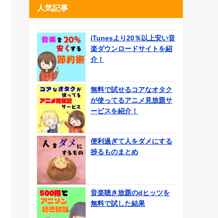
人気記事
iTunesより20％以上安い音
楽ダウンロードサイトを紹
介！
無料で試せるコアなオタク
が使ってるアニメ見放題サ
ービスを紹介！
便利過ぎて人をダメにする
捗るものまとめ
音楽聴き放題のdヒッツを
無料で試した結果